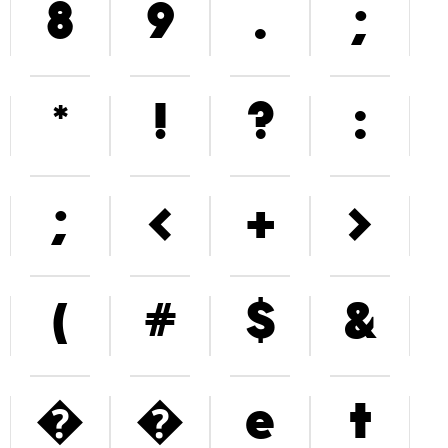
8
9
.
;
*
!
?
:
;
<
+
>
(
#
$
&
�
�
e
t