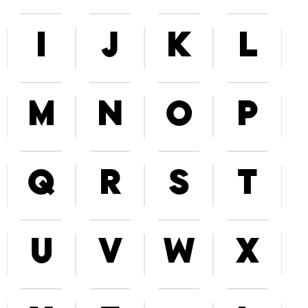
I
J
K
L
M
N
O
P
Q
R
S
T
U
V
W
X