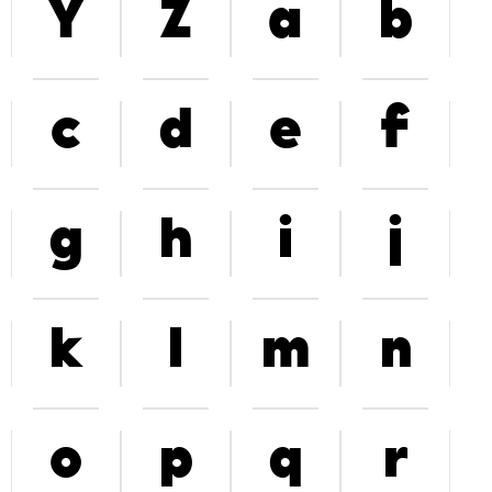
Y
Z
a
b
c
d
e
f
g
h
i
j
k
l
m
n
o
p
q
r