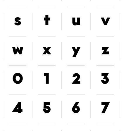
s
t
u
v
w
x
y
z
0
1
2
3
4
5
6
7