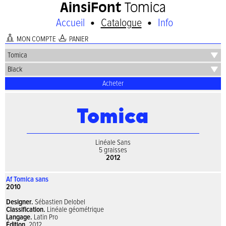
AinsiFont
Tomica
•
•
Accueil
Catalogue
Info
A
I
MON COMPTE
PANIER
Acheter
Linéale Sans
5 graisses
2012
Af Tomica sans
2010
Designer.
Sébastien Delobel
Classification.
Linéale géométrique
Langage.
Latin Pro
Édition.
2012