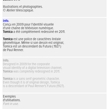
Illustrations et photographies.
© Atelier télescopique.
Info.
Conçu en 2009 pour l'identité visuelle
d'une chaîne de télévision numérique
.
Tomica
a été complètement redessiné en 2011.
Tomica
est une police de caractères linéale
géométrique.
Même si son dessin est original,
Tomica est
un descendant du Futura ( 1927 )
de Paul Renner.
Info.
Designed in 2009 for the corporate
visual identity
of a digital television channel,
Tomica
was
completely redesigned in 2011.
Tomica
is a sans serif geometric character.
Even though it is of original design, Tomica
is a descendant of Paul Renner's Futura (1927).
Exemples
d'utilisations.
Font in use.