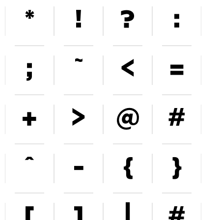
*
!
?
:
;
~
<
=
+
>
@
#
^
-
{
}
[
]
|
#