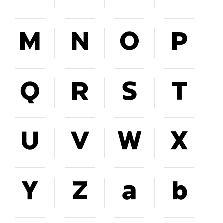
M
N
O
P
Q
R
S
T
U
V
W
X
Y
Z
a
b