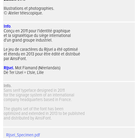
Illustrations et photographies.
© Atelier télescopique.
Info
.
Conçu en 2011 pour l'identité graphique
et la signalétique
du siège international
d'un grand groupe industriel.
Le jeu de caractères du Rijsel a été optimisé
et étendu en 2013 pour être édité et distribué
par AinsiFont.
Rijsel.
Mot Flamand (Néerlandais)
De Ter IJsel = L'Isle, Lille
Info.
Sans serif typeface designed in 2011
for the signage system of an international
company
headquarters based in France.
The glyphs set
of the font
has been
optimized
and extended
in 2013
to be
published
and distributed by
AinsiFont
.
Rijsel_Specimen.pdf