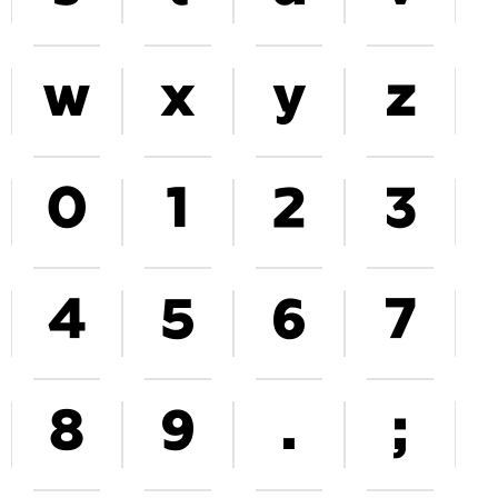
w
x
y
z
0
1
2
3
4
5
6
7
8
9
.
;