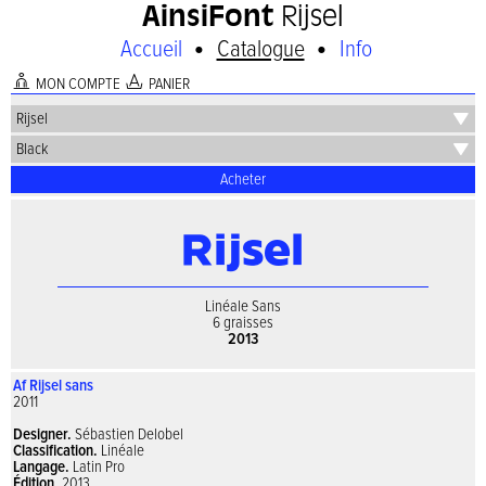
AinsiFont
Rijsel
•
•
Accueil
Catalogue
Info
A
I
MON COMPTE
PANIER
Acheter
Linéale Sans
6 graisses
2013
Af Rijsel sans
2011
Designer.
Sébastien Delobel
Classification.
Linéale
Langage.
Latin Pro
Édition.
2013