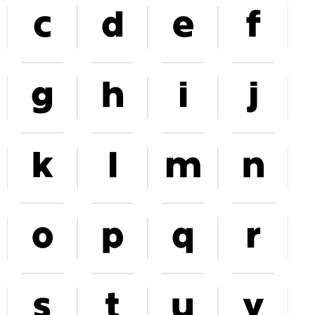
c
d
e
f
g
h
i
j
k
l
m
n
o
p
q
r
s
t
u
v