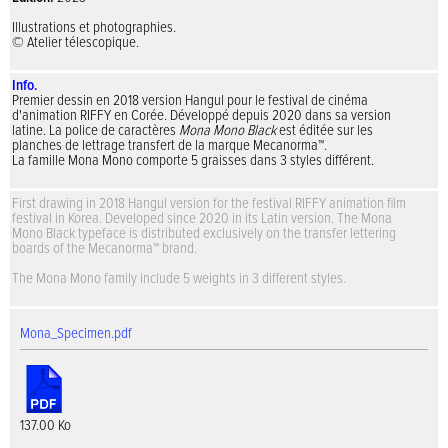
Illustrations et photographies.
© Atelier télescopique.
Info.
Premier dessin en 2018 version Hangul pour le festival de cinéma
d'animation RIFFY en Corée. Développé depuis 2020 dans sa version
latine. La police de caractères
Mona Mono Black
est éditée sur les
planches de lettrage transfert de la marque Mecanorma™.
La famille Mona Mono comporte 5 graisses dans 3 styles différent.
First drawing in 2018 Hangul version for the festival RIFFY animation film
festival in Korea. Developed since 2020 in its Latin version. The Mona
Mono Black typeface is distributed exclusively on the transfer lettering
boards of the Mecanorma™ brand.
The Mona Mono family include 5 weights in 3 different styles.
Mona_Specimen.pdf
137.00 Ko