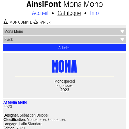
AinsiFont
Mona Mono
•
•
Accueil
Catalogue
Info
A
I
MON COMPTE
PANIER
Acheter
Monospaced
5 graisses
2023
Af Mona Mono
2020
Designer.
Sébastien Delobel
Classification.
Monospaced Condensed
Langage.
Latin Standard
Édition.
2023