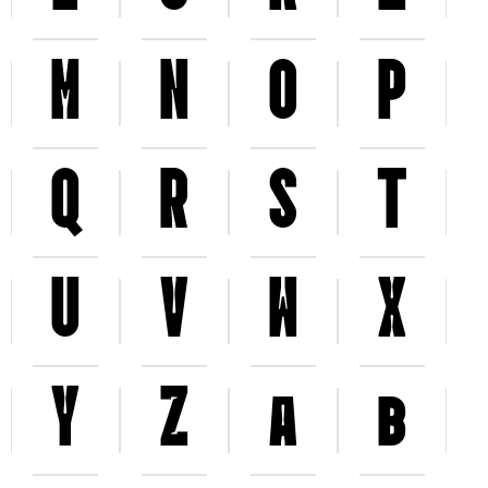
M
N
O
P
Q
R
S
T
U
V
W
X
Y
Z
a
b