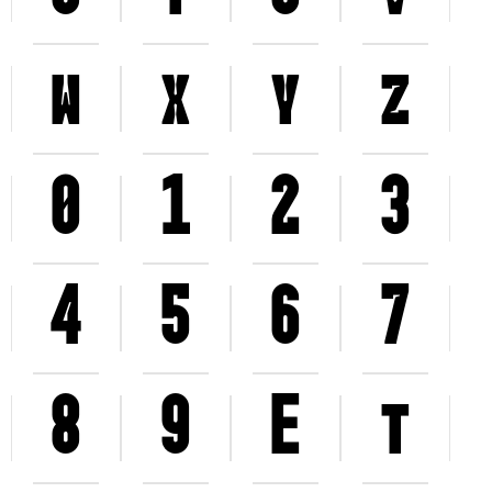
w
x
y
z
0
1
2
3
4
5
6
7
8
9
E
t