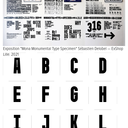
Exposition "Mona Monumental Type Specimen" Sébastien Delobel — ExShop
Lille. 2021
A
B
C
D
E
F
G
H
I
J
K
L