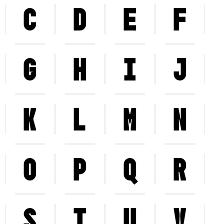
c
d
e
f
g
h
i
j
k
l
m
n
o
p
q
r
s
t
u
v